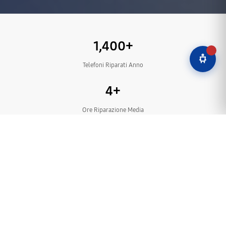
1,400+
Telefoni Riparati Anno
4+
Ore Riparazione Media
6+
Mesi Garanzia
L'
assistenza telefoni Samsung a Roma
di Global Service è