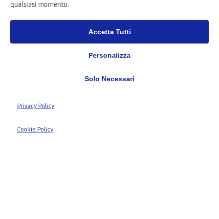
qualsiasi momento.
Accetta Tutti
Personalizza
Solo Necessari
1,568+
Privacy Policy
Dispositivi Riparati
850+
Cookie Policy
Accessori Venduti
15+
Anni di Esperienza